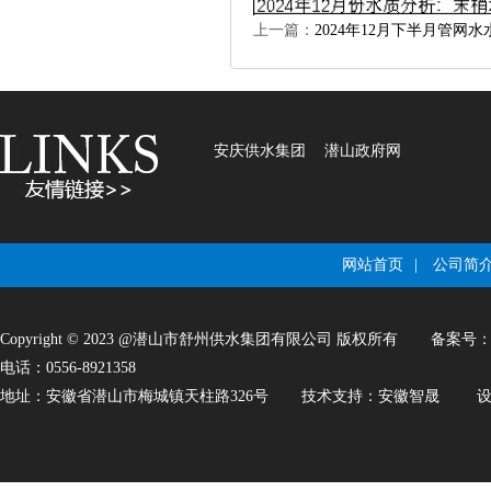
上一篇：
2024年12月下半月管网
安庆供水集团
潜山政府网
网站首页
|
公司简
Copyright © 2023 @潜山市舒州供水集团有限公司 版权所有
备案号
电话：0556-8921358
地址：安徽省潜山市梅城镇天柱路326号
技术支持：
安徽智晟
设