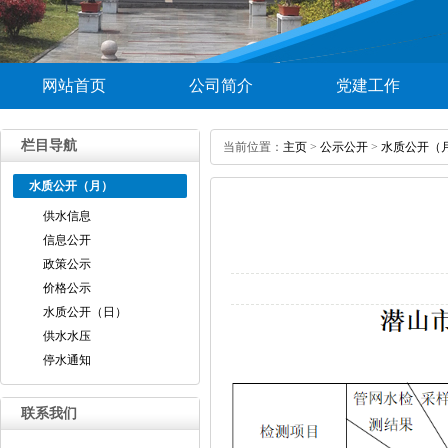
网站首页
公司简介
党建工作
栏目导航
当前位置：
主页
>
公示公开
>
水质公开（
水质公开（月）
供水信息
信息公开
政策公示
价格公示
水质公开（日）
供水水压
停水通知
联系我们