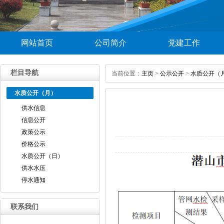
网站首页
公司简介
党建工作
栏目导航
当前位置：
主页
>
公示公开
>
水质公开（
水质公开（月）
供水信息
信息公开
政策公示
价格公示
水质公开（日）
供水水压
停水通知
联系我们