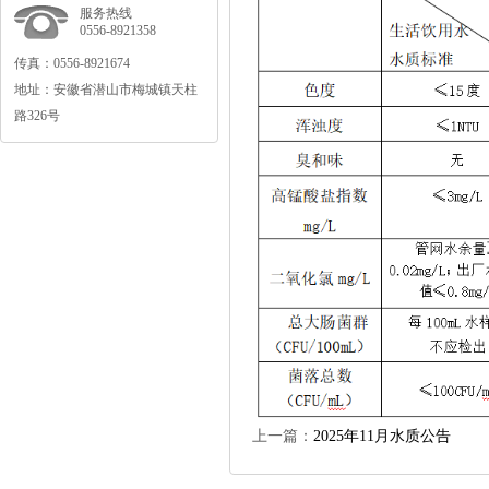
服务热线
0556-8921358
传真：0556-8921674
地址：安徽省潜山市梅城镇天柱
路326号
上一篇：
2025年11月水质公告