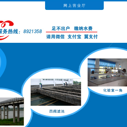
网 上 营 业 厅
服务热线：
0556-8921358