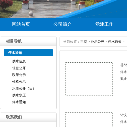
网站首页
公司简介
党建工作
栏目导航
当前位置：
主页
>
公示公开
>
停水通知
>
停水通知
供水信息
非计
信息公开
停水
政策公示
截止
价格公示
水质公开（日）
供水水压
停水通知
计划
联系我们
停水