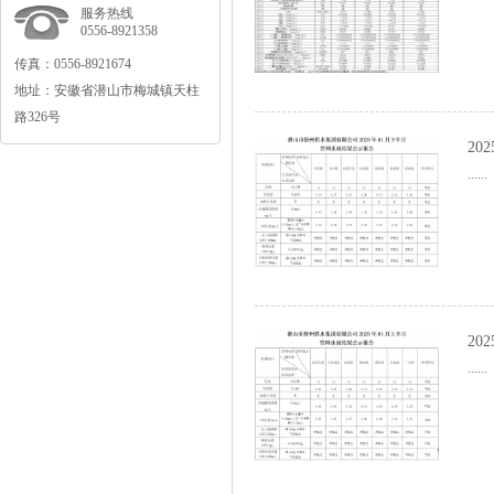
服务热线
0556-8921358
传真：0556-8921674
地址：安徽省潜山市梅城镇天柱
路326号
20
......
20
......