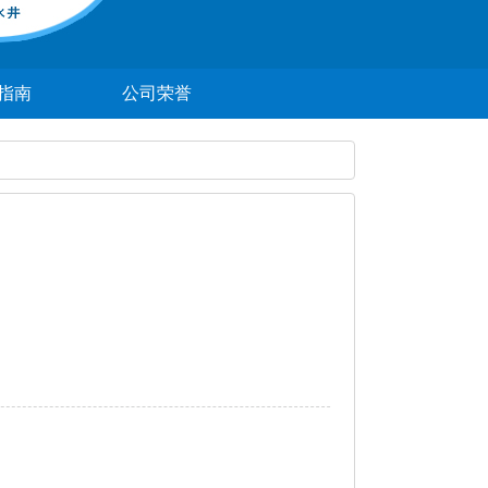
指南
公司荣誉