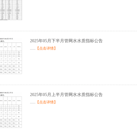
2025年05月下半月管网水水质指标公告
......
【点击详情】
2025年05月上半月管网水水质指标公告
......
【点击详情】