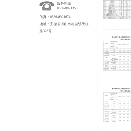
服务热线
0556-8921358
传真：0556-8921674
地址：安徽省潜山市梅城镇天柱
路326号