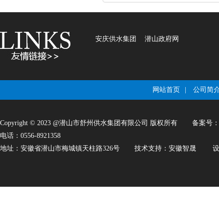
安庆供水集团
潜山政府网
网站首页
|
公司简
Copyright © 2023 @潜山市舒州供水集团有限公司 版权所有
备案号
电话：0556-8921358
地址：安徽省潜山市梅城镇天柱路326号
技术支持：
安徽智晟
设